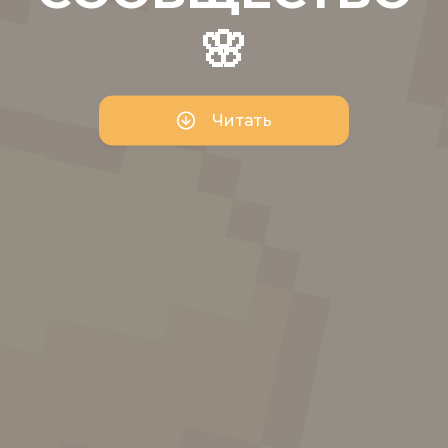
🌸
Читать